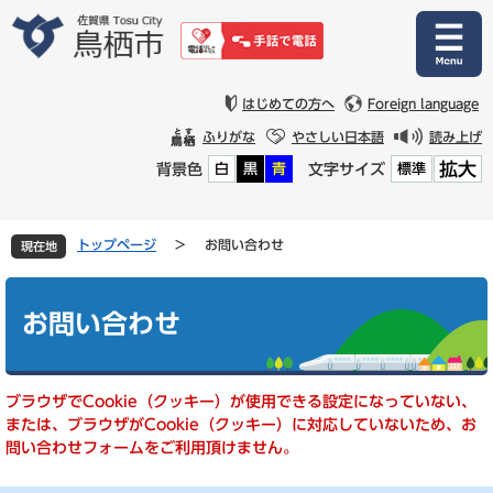
ペ
メ
ー
ニ
ジ
ュ
の
ー
先
を
はじめての方へ
Foreign language
頭
飛
ふりがな
やさしい日本語
読み上げ
で
ば
拡大
背景色
文字サイズ
白
黒
青
標準
す
し
。
て
本
文
トップページ
>
お問い合わせ
現在地
へ
本
文
お問い合わせ
ブラウザでCookie（クッキー）が使用できる設定になっていない、
または、ブラウザがCookie（クッキー）に対応していないため、お
問い合わせフォームをご利用頂けません。