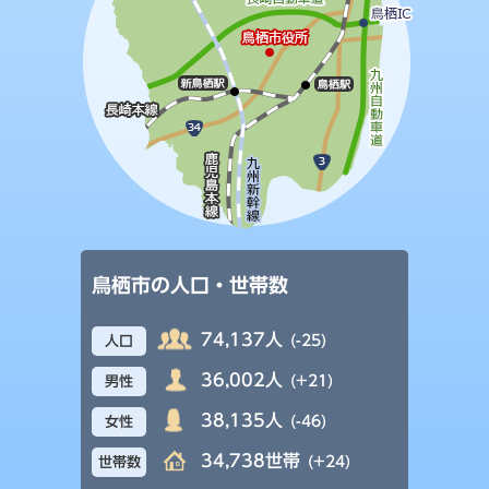
鳥栖市の人口・世帯数
74,137人
(-25)
人口
36,002人
(+21)
男性
38,135人
(-46)
女性
34,738世帯
(+24)
世帯数