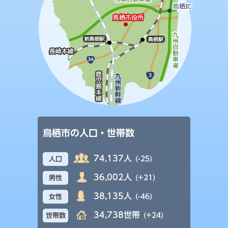
鳥栖市の人口・世帯数
74,137人
(-25)
人口
36,002人
(+21)
男性
38,135人
(-46)
女性
34,738世帯
(+24)
世帯数