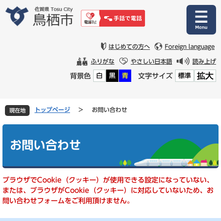
ペ
メ
ー
ニ
ジ
ュ
の
ー
先
を
はじめての方へ
Foreign language
頭
飛
ふりがな
やさしい日本語
読み上げ
で
ば
拡大
背景色
文字サイズ
白
黒
青
標準
す
し
。
て
本
文
トップページ
>
お問い合わせ
現在地
へ
本
文
お問い合わせ
ブラウザでCookie（クッキー）が使用できる設定になっていない、
または、ブラウザがCookie（クッキー）に対応していないため、お
問い合わせフォームをご利用頂けません。