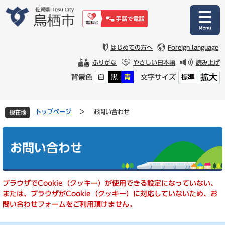
ペ
メ
ー
ニ
ジ
ュ
の
ー
先
を
はじめての方へ
Foreign language
頭
飛
ふりがな
やさしい日本語
読み上げ
で
ば
拡大
背景色
文字サイズ
白
黒
青
標準
す
し
。
て
本
文
トップページ
>
お問い合わせ
現在地
へ
本
文
お問い合わせ
ブラウザでCookie（クッキー）が使用できる設定になっていない、
または、ブラウザがCookie（クッキー）に対応していないため、お
問い合わせフォームをご利用頂けません。