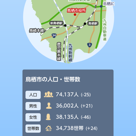
鳥栖市の人口・世帯数
74,137人
(-25)
人口
36,002人
(+21)
男性
38,135人
(-46)
女性
34,738世帯
(+24)
世帯数