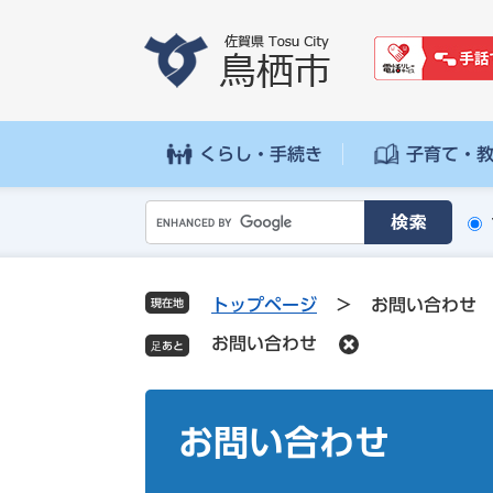
ペ
メ
ー
ニ
ジ
ュ
の
ー
先
を
頭
飛
くらし・手続き
子育て・
で
ば
す
し
G
。
て
o
本
o
文
g
へ
トップページ
>
お問い合わせ
現在地
l
お問い合わせ
e
カ
ス
本
タ
文
お問い合わせ
ム
検