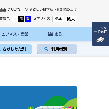
ふりがな
やさしい日本語
読み上げ
拡大
背景色
文字サイズ
白
黒
青
標準
ページを
一時保存
ビジネス・産業
市政
さがしかた別
利用者別