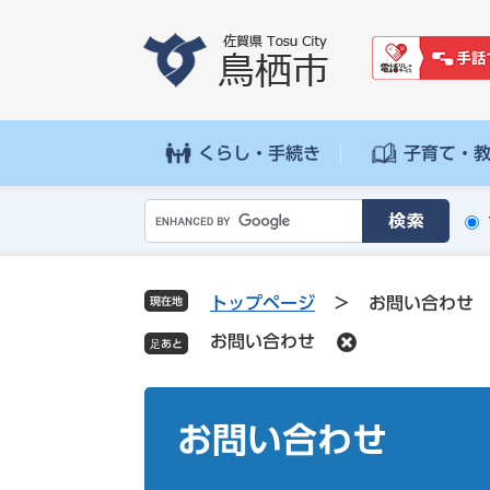
ペ
メ
ー
ニ
ジ
ュ
の
ー
先
を
頭
飛
くらし・手続き
子育て・
で
ば
す
し
G
。
て
o
本
o
文
g
へ
トップページ
>
お問い合わせ
現在地
l
お問い合わせ
e
カ
ス
本
タ
文
お問い合わせ
ム
検