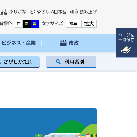
ふりがな
やさしい日本語
読み上げ
拡大
背景色
文字サイズ
白
黒
青
標準
ページを
一時保存
ビジネス・産業
市政
さがしかた別
利用者別