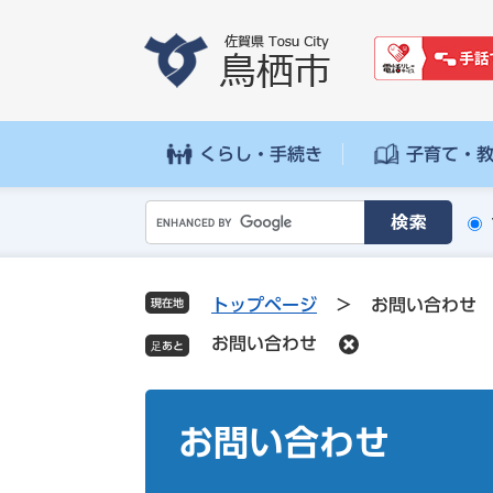
ペ
メ
ー
ニ
ジ
ュ
の
ー
先
を
頭
飛
くらし・手続き
子育て・
で
ば
す
し
G
。
て
o
本
o
文
g
へ
トップページ
>
お問い合わせ
現在地
l
お問い合わせ
e
カ
ス
本
タ
文
お問い合わせ
ム
検