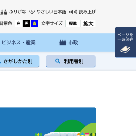
ふりがな
やさしい日本語
読み上げ
拡大
背景色
文字サイズ
白
黒
青
標準
ページを
一時保存
ビジネス・産業
市政
さがしかた別
利用者別