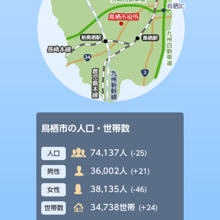
鳥栖市の人口・世帯数
74,137人
(-25)
人口
36,002人
(+21)
男性
38,135人
(-46)
女性
34,738世帯
(+24)
世帯数