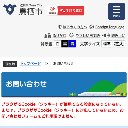
ペ
メ
ー
ニ
ジ
ュ
の
ー
先
を
はじめての方へ
Foreign language
頭
飛
ふりがな
やさしい日本語
読み上げ
で
ば
拡大
背景色
文字サイズ
白
黒
青
標準
す
し
。
て
本
文
トップページ
>
お問い合わせ
現在地
へ
本
文
お問い合わせ
ブラウザでCookie（クッキー）が使用できる設定になっていない、
または、ブラウザがCookie（クッキー）に対応していないため、お
問い合わせフォームをご利用頂けません。