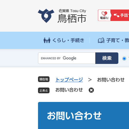
ペ
メ
ー
ニ
ジ
ュ
の
ー
先
を
頭
飛
くらし・手続き
子育て・
で
ば
す
し
G
。
て
o
本
o
文
g
へ
トップページ
>
お問い合わせ
現在地
l
お問い合わせ
e
カ
ス
本
タ
文
お問い合わせ
ム
検