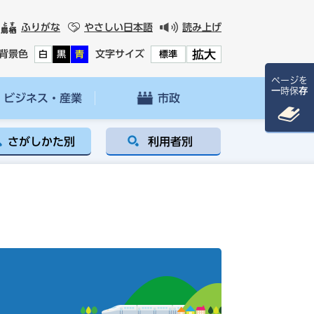
ふりがな
やさしい日本語
読み上げ
拡大
背景色
文字サイズ
白
黒
青
標準
ページを
一時保存
ビジネス・産業
市政
さがしかた別
利用者別