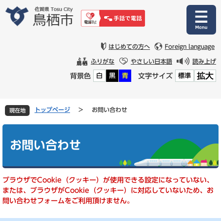
ペ
メ
ー
ニ
ジ
ュ
の
ー
先
を
はじめての方へ
Foreign language
頭
飛
ふりがな
やさしい日本語
読み上げ
で
ば
拡大
背景色
文字サイズ
白
黒
青
標準
す
し
。
て
本
文
トップページ
>
お問い合わせ
現在地
へ
本
文
お問い合わせ
ブラウザでCookie（クッキー）が使用できる設定になっていない、
または、ブラウザがCookie（クッキー）に対応していないため、お
問い合わせフォームをご利用頂けません。