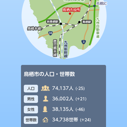
鳥栖市の人口・世帯数
74,137人
(-25)
人口
36,002人
(+21)
男性
38,135人
(-46)
女性
34,738世帯
(+24)
世帯数