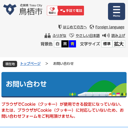
ペ
メ
ー
ニ
ジ
ュ
の
ー
先
を
はじめての方へ
Foreign language
頭
飛
ふりがな
やさしい日本語
読み上げ
で
ば
拡大
背景色
文字サイズ
白
黒
青
標準
す
し
。
て
本
文
トップページ
>
お問い合わせ
現在地
へ
本
文
お問い合わせ
ブラウザでCookie（クッキー）が使用できる設定になっていない、
または、ブラウザがCookie（クッキー）に対応していないため、お
問い合わせフォームをご利用頂けません。