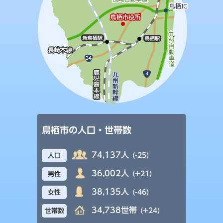
鳥栖市の人口・世帯数
74,137人
(-25)
人口
36,002人
(+21)
男性
38,135人
(-46)
女性
34,738世帯
(+24)
世帯数