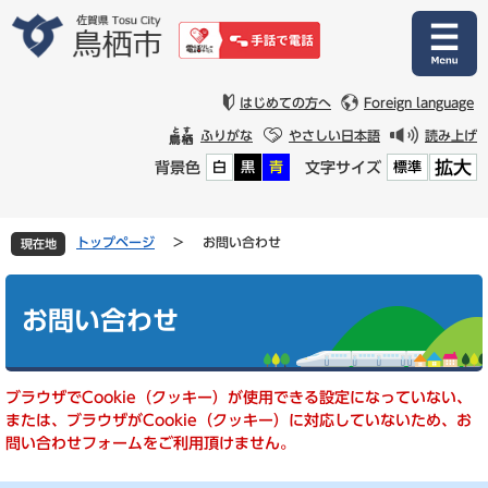
ペ
メ
ー
ニ
ジ
ュ
の
ー
先
を
はじめての方へ
Foreign language
頭
飛
ふりがな
やさしい日本語
読み上げ
で
ば
拡大
背景色
文字サイズ
白
黒
青
標準
す
し
。
て
本
文
トップページ
>
お問い合わせ
現在地
へ
本
文
お問い合わせ
ブラウザでCookie（クッキー）が使用できる設定になっていない、
または、ブラウザがCookie（クッキー）に対応していないため、お
問い合わせフォームをご利用頂けません。