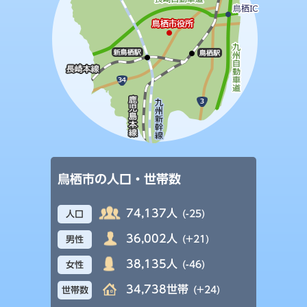
鳥栖市の人口・世帯数
74,137人
(-25)
人口
36,002人
(+21)
男性
38,135人
(-46)
女性
34,738世帯
(+24)
世帯数