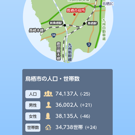
鳥栖市の人口・世帯数
74,137人
(-25)
人口
36,002人
(+21)
男性
38,135人
(-46)
女性
34,738世帯
(+24)
世帯数