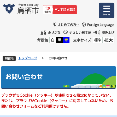
ペ
メ
ー
ニ
ジ
ュ
の
ー
先
を
はじめての方へ
Foreign language
頭
飛
ふりがな
やさしい日本語
読み上げ
で
ば
拡大
背景色
文字サイズ
白
黒
青
標準
す
し
。
て
本
文
トップページ
>
お問い合わせ
現在地
へ
本
文
お問い合わせ
ブラウザでCookie（クッキー）が使用できる設定になっていない、
または、ブラウザがCookie（クッキー）に対応していないため、お
問い合わせフォームをご利用頂けません。