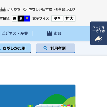
ふりがな
やさしい日本語
読み上げ
拡大
背景色
文字サイズ
白
黒
青
標準
ページを
一時保存
ビジネス・産業
市政
さがしかた別
利用者別