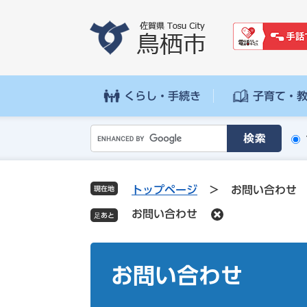
ペ
メ
ー
ニ
ジ
ュ
の
ー
先
を
頭
飛
くらし・手続き
子育て・
で
ば
す
し
G
。
て
o
本
o
文
g
へ
トップページ
>
お問い合わせ
現在地
l
お問い合わせ
e
カ
ス
本
タ
文
お問い合わせ
ム
検