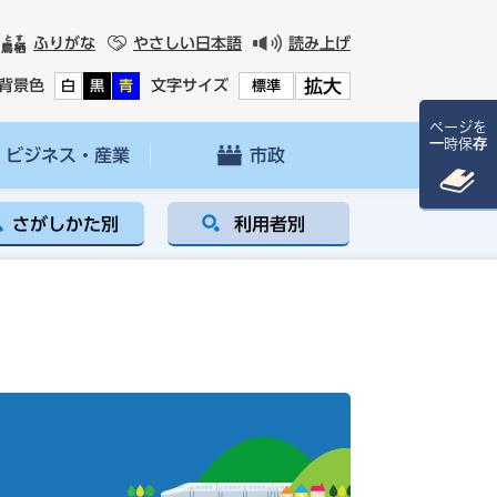
ふりがな
やさしい日本語
読み上げ
拡大
背景色
文字サイズ
白
黒
青
標準
ページを
一時保存
ビジネス・産業
市政
さがしかた別
利用者別