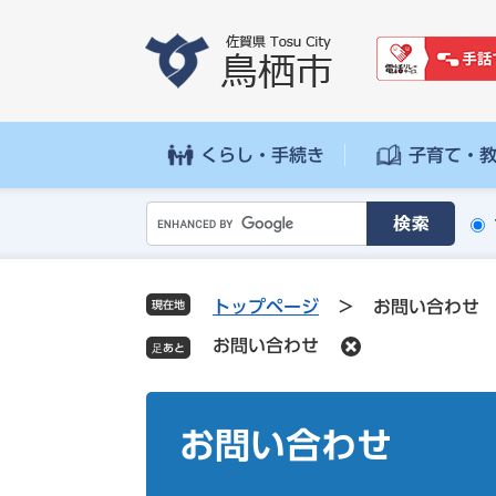
ペ
メ
ー
ニ
ジ
ュ
の
ー
先
を
頭
飛
くらし・手続き
子育て・
で
ば
す
し
G
。
て
o
本
o
文
g
へ
トップページ
>
お問い合わせ
現在地
l
お問い合わせ
e
カ
ス
本
タ
文
お問い合わせ
ム
検