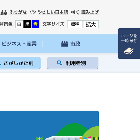
ふりがな
やさしい日本語
読み上げ
拡大
背景色
文字サイズ
白
黒
青
標準
ページを
一時保存
ビジネス・産業
市政
さがしかた別
利用者別