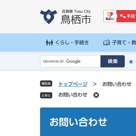
ペ
メ
ー
ニ
ジ
ュ
の
ー
先
を
頭
飛
くらし・手続き
子育て・
で
ば
す
し
G
。
て
o
本
o
文
g
へ
トップページ
>
お問い合わせ
現在地
l
お問い合わせ
e
カ
ス
本
タ
文
お問い合わせ
ム
検