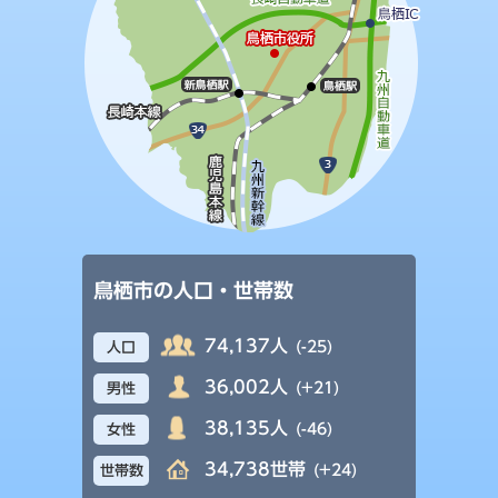
鳥栖市の人口・世帯数
74,137人
(-25)
人口
36,002人
(+21)
男性
38,135人
(-46)
女性
34,738世帯
(+24)
世帯数