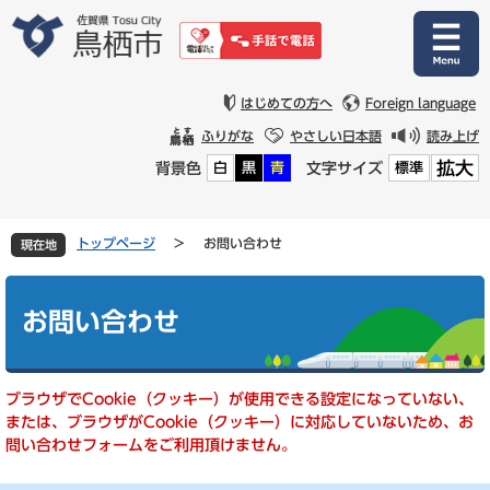
ペ
メ
ー
ニ
ジ
ュ
の
ー
先
を
はじめての方へ
Foreign language
頭
飛
ふりがな
やさしい日本語
読み上げ
で
ば
拡大
背景色
文字サイズ
白
黒
青
標準
す
し
。
て
本
文
トップページ
>
お問い合わせ
現在地
へ
本
文
お問い合わせ
ブラウザでCookie（クッキー）が使用できる設定になっていない、
または、ブラウザがCookie（クッキー）に対応していないため、お
問い合わせフォームをご利用頂けません。