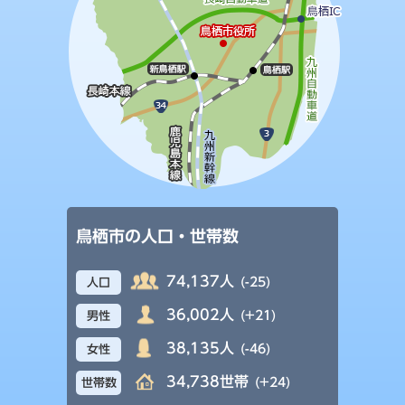
鳥栖市の人口・世帯数
74,137人
(-25)
人口
36,002人
(+21)
男性
38,135人
(-46)
女性
34,738世帯
(+24)
世帯数