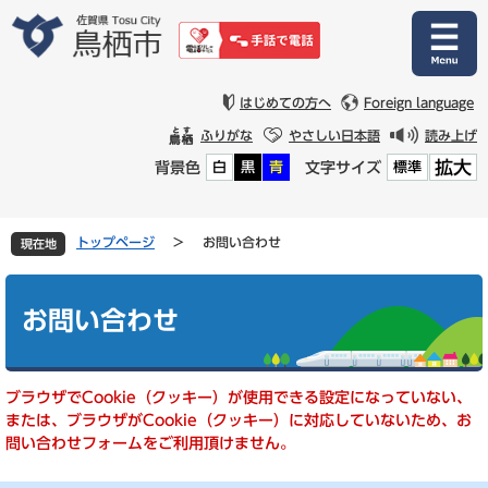
ペ
メ
ー
ニ
ジ
ュ
の
ー
先
を
はじめての方へ
Foreign language
頭
飛
ふりがな
やさしい日本語
読み上げ
で
ば
拡大
背景色
文字サイズ
白
黒
青
標準
す
し
。
て
本
文
トップページ
>
お問い合わせ
現在地
へ
本
文
お問い合わせ
ブラウザでCookie（クッキー）が使用できる設定になっていない、
または、ブラウザがCookie（クッキー）に対応していないため、お
問い合わせフォームをご利用頂けません。