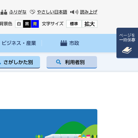
ふりがな
やさしい日本語
読み上げ
拡大
背景色
文字サイズ
白
黒
青
標準
ページを
一時保存
ビジネス・産業
市政
さがしかた別
利用者別