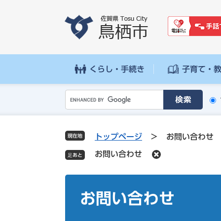
ペ
メ
ー
ニ
ジ
ュ
の
ー
先
を
頭
飛
くらし・手続き
子育て・
で
ば
す
し
G
。
て
o
本
o
文
g
へ
トップページ
>
お問い合わせ
現在地
l
お問い合わせ
e
カ
ス
本
タ
文
お問い合わせ
ム
検