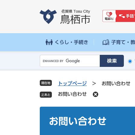
ペ
メ
ー
ニ
ジ
ュ
の
ー
先
を
頭
飛
くらし・手続き
子育て・
で
ば
す
し
G
。
て
o
本
o
文
g
へ
トップページ
>
お問い合わせ
現在地
l
お問い合わせ
e
カ
ス
本
タ
文
お問い合わせ
ム
検