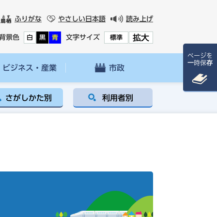
ふりがな
やさしい日本語
読み上げ
拡大
背景色
文字サイズ
白
黒
青
標準
ページを
一時保存
ビジネス・産業
市政
さがしかた別
利用者別