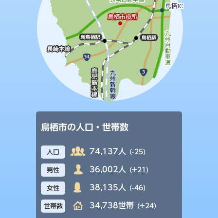
鳥栖市の人口・世帯数
74,137人
(-25)
人口
36,002人
(+21)
男性
38,135人
(-46)
女性
34,738世帯
(+24)
世帯数