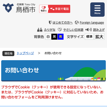
ペ
メ
ー
ニ
ジ
ュ
の
ー
先
を
はじめての方へ
Foreign language
頭
飛
ふりがな
やさしい日本語
読み上げ
で
ば
拡大
背景色
文字サイズ
白
黒
青
標準
す
し
。
て
本
文
トップページ
>
お問い合わせ
現在地
へ
本
文
お問い合わせ
ブラウザでCookie（クッキー）が使用できる設定になっていない、
または、ブラウザがCookie（クッキー）に対応していないため、お
問い合わせフォームをご利用頂けません。