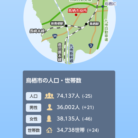
鳥栖市の人口・世帯数
74,137人
(-25)
人口
36,002人
(+21)
男性
38,135人
(-46)
女性
34,738世帯
(+24)
世帯数