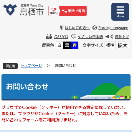
ペ
メ
ー
ニ
ジ
ュ
の
ー
先
を
はじめての方へ
Foreign language
頭
飛
ふりがな
やさしい日本語
読み上げ
で
ば
拡大
背景色
文字サイズ
白
黒
青
標準
す
し
。
て
本
文
トップページ
>
お問い合わせ
現在地
へ
本
文
お問い合わせ
ブラウザでCookie（クッキー）が使用できる設定になっていない、
または、ブラウザがCookie（クッキー）に対応していないため、お
問い合わせフォームをご利用頂けません。