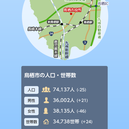
鳥栖市の人口・世帯数
74,137人
(-25)
人口
36,002人
(+21)
男性
38,135人
(-46)
女性
34,738世帯
(+24)
世帯数