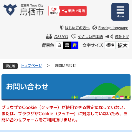
ペ
メ
ー
ニ
ジ
ュ
の
ー
先
を
はじめての方へ
Foreign language
頭
飛
ふりがな
やさしい日本語
読み上げ
で
ば
拡大
背景色
文字サイズ
白
黒
青
標準
す
し
。
て
本
文
トップページ
>
お問い合わせ
現在地
へ
本
文
お問い合わせ
ブラウザでCookie（クッキー）が使用できる設定になっていない、
または、ブラウザがCookie（クッキー）に対応していないため、お
問い合わせフォームをご利用頂けません。