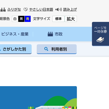
ふりがな
やさしい日本語
読み上げ
拡大
背景色
文字サイズ
白
黒
青
標準
ページを
一時保存
ビジネス・産業
市政
さがしかた別
利用者別