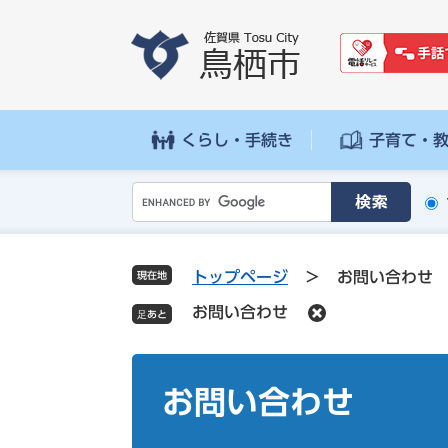
ペ
メ
ー
ニ
ジ
ュ
の
ー
先
を
頭
飛
くらし・手続き
子育て・
で
ば
す
し
G
。
て
o
本
o
文
g
へ
トップページ
>
お問い合わせ
現在地
l
お問い合わせ
e
カ
ス
本
タ
文
お問い合わせ
ム
検