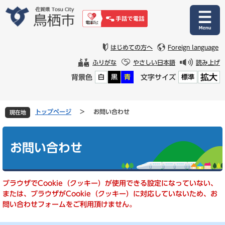
ペ
メ
ー
ニ
ジ
ュ
の
ー
先
を
はじめての方へ
Foreign language
頭
飛
ふりがな
やさしい日本語
読み上げ
で
ば
拡大
背景色
文字サイズ
白
黒
青
標準
す
し
。
て
本
文
トップページ
>
お問い合わせ
現在地
へ
本
文
お問い合わせ
ブラウザでCookie（クッキー）が使用できる設定になっていない、
または、ブラウザがCookie（クッキー）に対応していないため、お
問い合わせフォームをご利用頂けません。