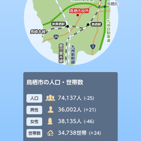
鳥栖市の人口・世帯数
74,137人
(-25)
人口
36,002人
(+21)
男性
38,135人
(-46)
女性
34,738世帯
(+24)
世帯数