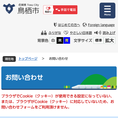
ペ
メ
ー
ニ
ジ
ュ
の
ー
先
を
はじめての方へ
Foreign language
頭
飛
ふりがな
やさしい日本語
読み上げ
で
ば
拡大
背景色
文字サイズ
白
黒
青
標準
す
し
。
て
本
文
トップページ
>
お問い合わせ
現在地
へ
本
文
お問い合わせ
ブラウザでCookie（クッキー）が使用できる設定になっていない、
または、ブラウザがCookie（クッキー）に対応していないため、お
問い合わせフォームをご利用頂けません。