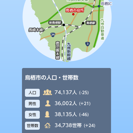
鳥栖市の人口・世帯数
74,137人
(-25)
人口
36,002人
(+21)
男性
38,135人
(-46)
女性
34,738世帯
(+24)
世帯数