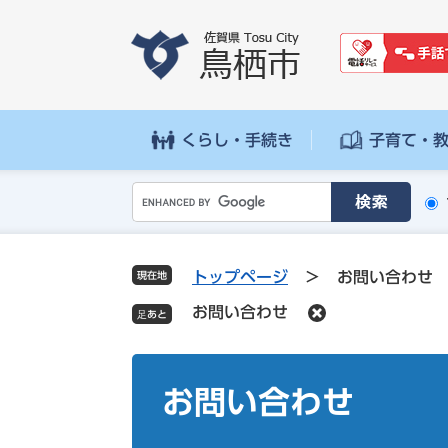
ペ
メ
ー
ニ
ジ
ュ
の
ー
先
を
頭
飛
くらし・手続き
子育て・
で
ば
す
し
G
。
て
o
本
o
文
g
へ
トップページ
>
お問い合わせ
現在地
l
お問い合わせ
e
カ
ス
本
タ
文
お問い合わせ
ム
検