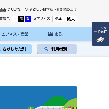
ふりがな
やさしい日本語
読み上げ
拡大
背景色
文字サイズ
白
黒
青
標準
ページを
一時保存
ビジネス・産業
市政
さがしかた別
利用者別