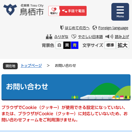
ペ
メ
ー
ニ
ジ
ュ
の
ー
先
を
はじめての方へ
Foreign language
頭
飛
ふりがな
やさしい日本語
読み上げ
で
ば
拡大
背景色
文字サイズ
白
黒
青
標準
す
し
。
て
本
文
トップページ
>
お問い合わせ
現在地
へ
本
文
お問い合わせ
ブラウザでCookie（クッキー）が使用できる設定になっていない、
または、ブラウザがCookie（クッキー）に対応していないため、お
問い合わせフォームをご利用頂けません。