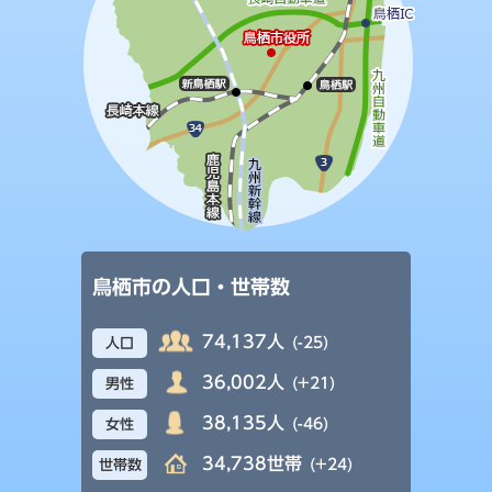
鳥栖市の人口・世帯数
74,137人
(-25)
人口
36,002人
(+21)
男性
38,135人
(-46)
女性
34,738世帯
(+24)
世帯数