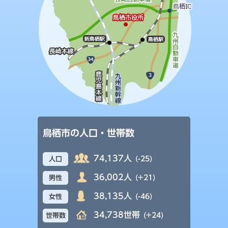
鳥栖市の人口・世帯数
74,137人
(-25)
人口
36,002人
(+21)
男性
38,135人
(-46)
女性
34,738世帯
(+24)
世帯数