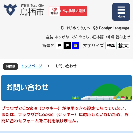
ペ
メ
ー
ニ
ジ
ュ
の
ー
先
を
はじめての方へ
Foreign language
頭
飛
ふりがな
やさしい日本語
読み上げ
で
ば
拡大
背景色
文字サイズ
白
黒
青
標準
す
し
。
て
本
文
トップページ
>
お問い合わせ
現在地
へ
本
文
お問い合わせ
ブラウザでCookie（クッキー）が使用できる設定になっていない、
または、ブラウザがCookie（クッキー）に対応していないため、お
問い合わせフォームをご利用頂けません。