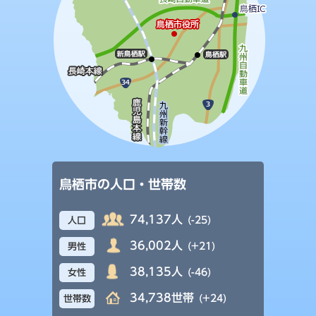
鳥栖市の人口・世帯数
74,137人
(-25)
人口
36,002人
(+21)
男性
38,135人
(-46)
女性
34,738世帯
(+24)
世帯数