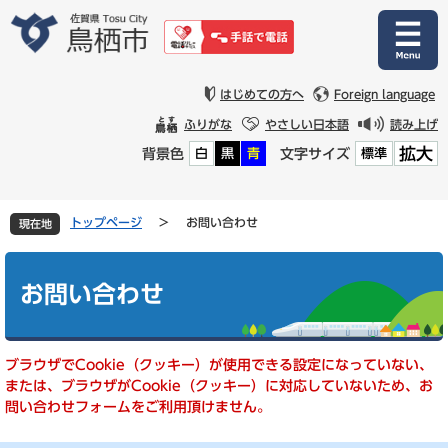
ペ
メ
ー
ニ
ジ
ュ
の
ー
先
を
はじめての方へ
Foreign language
頭
飛
ふりがな
やさしい日本語
読み上げ
で
ば
拡大
背景色
文字サイズ
白
黒
青
標準
す
し
。
て
本
文
トップページ
>
お問い合わせ
現在地
へ
本
文
お問い合わせ
ブラウザでCookie（クッキー）が使用できる設定になっていない、
または、ブラウザがCookie（クッキー）に対応していないため、お
問い合わせフォームをご利用頂けません。