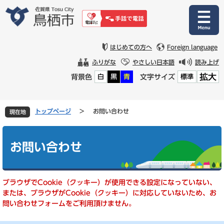
ペ
メ
ー
ニ
ジ
ュ
の
ー
先
を
はじめての方へ
Foreign language
頭
飛
ふりがな
やさしい日本語
読み上げ
で
ば
拡大
背景色
文字サイズ
白
黒
青
標準
す
し
。
て
本
文
トップページ
>
お問い合わせ
現在地
へ
本
文
お問い合わせ
ブラウザでCookie（クッキー）が使用できる設定になっていない、
または、ブラウザがCookie（クッキー）に対応していないため、お
問い合わせフォームをご利用頂けません。