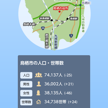
鳥栖市の人口・世帯数
74,137人
(-25)
人口
36,002人
(+21)
男性
38,135人
(-46)
女性
34,738世帯
(+24)
世帯数