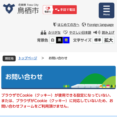
ペ
メ
ー
ニ
ジ
ュ
の
ー
先
を
はじめての方へ
Foreign language
頭
飛
ふりがな
やさしい日本語
読み上げ
で
ば
拡大
背景色
文字サイズ
白
黒
青
標準
す
し
。
て
本
文
トップページ
>
お問い合わせ
現在地
へ
本
文
お問い合わせ
ブラウザでCookie（クッキー）が使用できる設定になっていない、
または、ブラウザがCookie（クッキー）に対応していないため、お
問い合わせフォームをご利用頂けません。