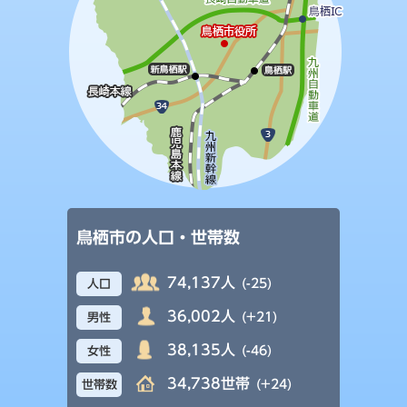
鳥栖市の人口・世帯数
74,137人
(-25)
人口
36,002人
(+21)
男性
38,135人
(-46)
女性
34,738世帯
(+24)
世帯数