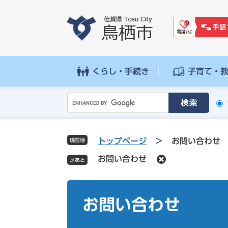
ペ
メ
ー
ニ
ジ
ュ
の
ー
先
を
頭
飛
くらし・手続き
子育て・
で
ば
す
し
G
。
て
o
本
o
文
g
へ
トップページ
>
お問い合わせ
現在地
l
お問い合わせ
e
カ
ス
本
タ
文
お問い合わせ
ム
検