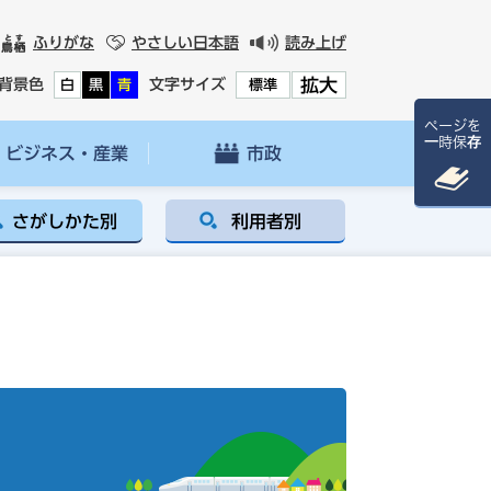
ふりがな
やさしい日本語
読み上げ
拡大
背景色
文字サイズ
白
黒
青
標準
ページを
一時保存
ビジネス・産業
市政
さがしかた別
利用者別