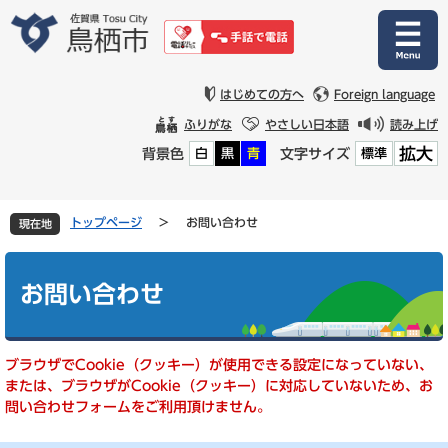
ペ
メ
ー
ニ
ジ
ュ
の
ー
先
を
はじめての方へ
Foreign language
頭
飛
ふりがな
やさしい日本語
読み上げ
で
ば
拡大
背景色
文字サイズ
白
黒
青
標準
す
し
。
て
本
文
トップページ
>
お問い合わせ
現在地
へ
本
文
お問い合わせ
ブラウザでCookie（クッキー）が使用できる設定になっていない、
または、ブラウザがCookie（クッキー）に対応していないため、お
問い合わせフォームをご利用頂けません。