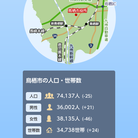
鳥栖市の人口・世帯数
74,137人
(-25)
人口
36,002人
(+21)
男性
38,135人
(-46)
女性
34,738世帯
(+24)
世帯数