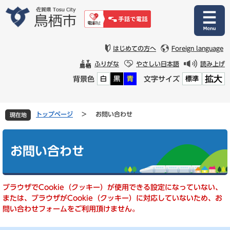
ペ
メ
ー
ニ
ジ
ュ
の
ー
先
を
はじめての方へ
Foreign language
頭
飛
ふりがな
やさしい日本語
読み上げ
で
ば
拡大
背景色
文字サイズ
白
黒
青
標準
す
し
。
て
本
文
トップページ
>
お問い合わせ
現在地
へ
本
文
お問い合わせ
ブラウザでCookie（クッキー）が使用できる設定になっていない、
または、ブラウザがCookie（クッキー）に対応していないため、お
問い合わせフォームをご利用頂けません。