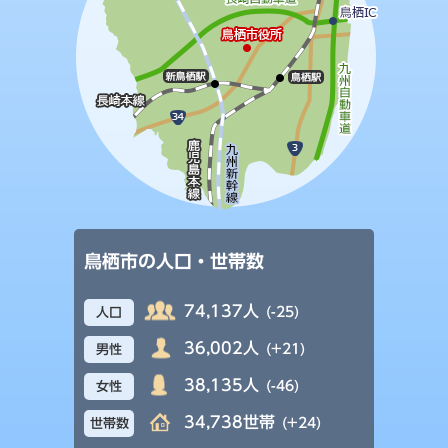
鳥栖市の人口・世帯数
74,137人
(-25)
人口
36,002人
(+21)
男性
38,135人
(-46)
女性
34,738世帯
(+24)
世帯数