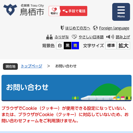
ペ
メ
ー
ニ
ジ
ュ
の
ー
先
を
はじめての方へ
Foreign language
頭
飛
ふりがな
やさしい日本語
読み上げ
で
ば
拡大
背景色
文字サイズ
白
黒
青
標準
す
し
。
て
本
文
トップページ
>
お問い合わせ
現在地
へ
本
文
お問い合わせ
ブラウザでCookie（クッキー）が使用できる設定になっていない、
または、ブラウザがCookie（クッキー）に対応していないため、お
問い合わせフォームをご利用頂けません。