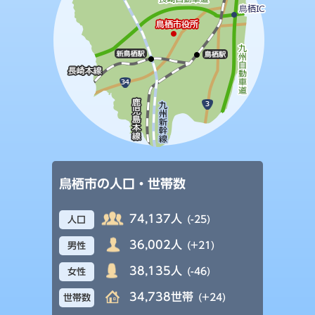
鳥栖市の人口・世帯数
74,137人
(-25)
人口
36,002人
(+21)
男性
38,135人
(-46)
女性
34,738世帯
(+24)
世帯数