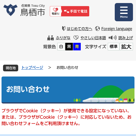
ペ
メ
ー
ニ
ジ
ュ
の
ー
先
を
はじめての方へ
Foreign language
頭
飛
ふりがな
やさしい日本語
読み上げ
で
ば
拡大
背景色
文字サイズ
白
黒
青
標準
す
し
。
て
本
文
トップページ
>
お問い合わせ
現在地
へ
本
文
お問い合わせ
ブラウザでCookie（クッキー）が使用できる設定になっていない、
または、ブラウザがCookie（クッキー）に対応していないため、お
問い合わせフォームをご利用頂けません。