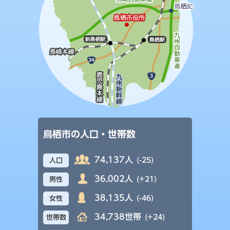
鳥栖市の人口・世帯数
74,137人
(-25)
人口
36,002人
(+21)
男性
38,135人
(-46)
女性
34,738世帯
(+24)
世帯数