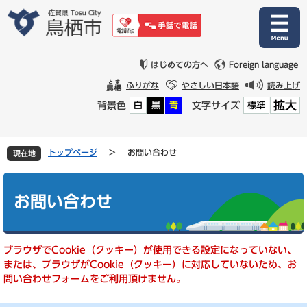
ペ
メ
ー
ニ
ジ
ュ
の
ー
先
を
はじめての方へ
Foreign language
頭
飛
ふりがな
やさしい日本語
読み上げ
で
ば
拡大
背景色
文字サイズ
白
黒
青
標準
す
し
。
て
本
文
トップページ
>
お問い合わせ
現在地
へ
本
文
お問い合わせ
ブラウザでCookie（クッキー）が使用できる設定になっていない、
または、ブラウザがCookie（クッキー）に対応していないため、お
問い合わせフォームをご利用頂けません。