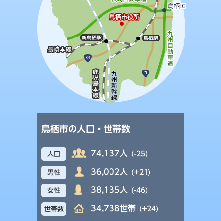
鳥栖市の人口・世帯数
74,137人
(-25)
人口
36,002人
(+21)
男性
38,135人
(-46)
女性
34,738世帯
(+24)
世帯数