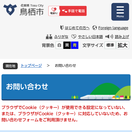
ペ
メ
ー
ニ
ジ
ュ
の
ー
先
を
はじめての方へ
Foreign language
頭
飛
ふりがな
やさしい日本語
読み上げ
で
ば
拡大
背景色
文字サイズ
白
黒
青
標準
す
し
。
て
本
文
トップページ
>
お問い合わせ
現在地
へ
本
文
お問い合わせ
ブラウザでCookie（クッキー）が使用できる設定になっていない、
または、ブラウザがCookie（クッキー）に対応していないため、お
問い合わせフォームをご利用頂けません。