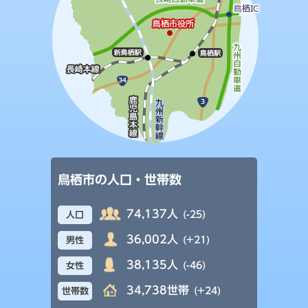
鳥栖市の人口・世帯数
74,137人
(-25)
人口
36,002人
(+21)
男性
38,135人
(-46)
女性
34,738世帯
(+24)
世帯数