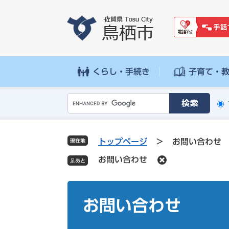
ペ
メ
ー
ニ
ジ
ュ
の
ー
先
を
頭
飛
くらし・手続き
子育て・
で
ば
す
し
G
。
て
o
本
o
文
g
へ
トップページ
>
お問い合わせ
現在地
l
お問い合わせ
e
カ
ス
本
タ
文
お問い合わせ
ム
検