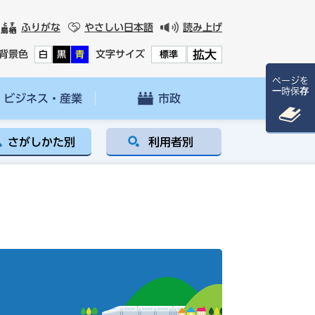
ふりがな
やさしい日本語
読み上げ
拡大
背景色
文字サイズ
白
黒
青
標準
ページを
一時保存
ビジネス・産業
市政
さがしかた別
利用者別