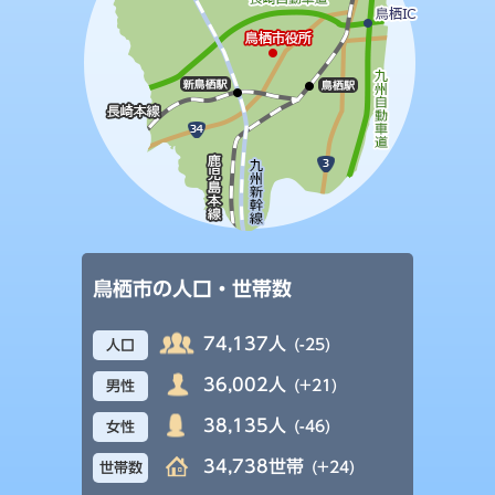
鳥栖市の人口・世帯数
74,137人
(-25)
人口
36,002人
(+21)
男性
38,135人
(-46)
女性
34,738世帯
(+24)
世帯数