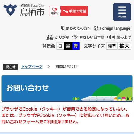
ペ
メ
ー
ニ
ジ
ュ
の
ー
先
を
はじめての方へ
Foreign language
頭
飛
ふりがな
やさしい日本語
読み上げ
で
ば
拡大
背景色
文字サイズ
白
黒
青
標準
す
し
。
て
本
文
トップページ
>
お問い合わせ
現在地
へ
本
文
お問い合わせ
ブラウザでCookie（クッキー）が使用できる設定になっていない、
または、ブラウザがCookie（クッキー）に対応していないため、お
問い合わせフォームをご利用頂けません。