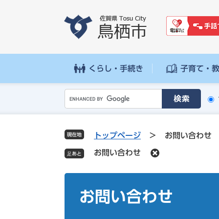
ペ
メ
ー
ニ
ジ
ュ
の
ー
先
を
頭
飛
くらし・手続き
子育て・
で
ば
す
し
G
。
て
o
本
o
文
g
へ
トップページ
>
お問い合わせ
現在地
l
お問い合わせ
e
カ
ス
本
タ
文
お問い合わせ
ム
検