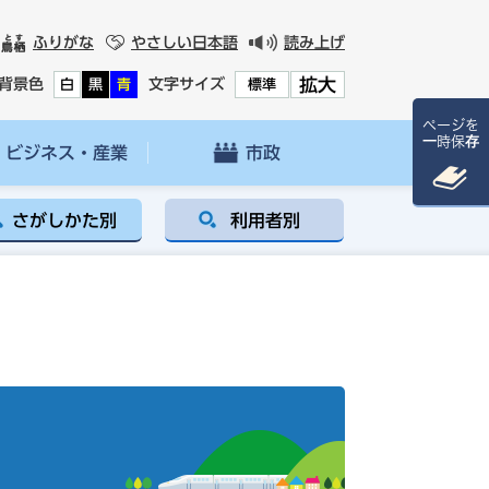
ふりがな
やさしい日本語
読み上げ
拡大
背景色
文字サイズ
白
黒
青
標準
ページを
一時保存
ビジネス・産業
市政
さがしかた別
利用者別