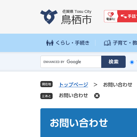
ペ
メ
ー
ニ
ジ
ュ
の
ー
先
を
頭
飛
くらし・手続き
子育て・
で
ば
す
し
G
。
て
o
本
o
文
g
へ
トップページ
>
お問い合わせ
現在地
l
お問い合わせ
e
カ
ス
本
タ
文
お問い合わせ
ム
検