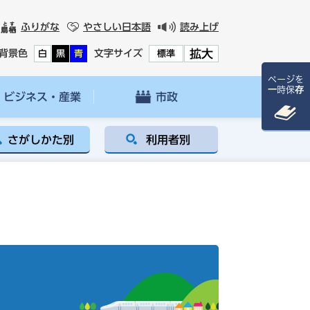
ふりがな
やさしい日本語
読み上げ
拡大
背景色
文字サイズ
白
黒
青
標準
ページを
一時保存
ビジネス・産業
市政
さがしかた別
利用者別