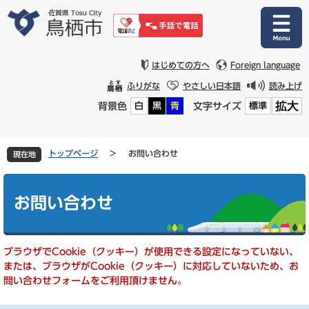
ペ
メ
ー
ニ
ジ
ュ
の
ー
先
を
はじめての方へ
Foreign language
頭
飛
ふりがな
やさしい日本語
読み上げ
で
ば
拡大
背景色
文字サイズ
白
黒
青
標準
す
し
。
て
本
文
トップページ
>
お問い合わせ
現在地
へ
本
文
お問い合わせ
ブラウザでCookie（クッキー）が使用できる設定になっていない、
または、ブラウザがCookie（クッキー）に対応していないため、お
問い合わせフォームをご利用頂けません。