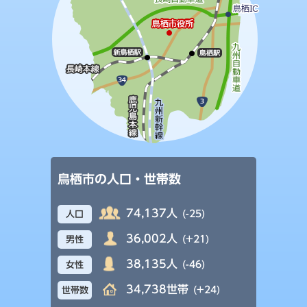
鳥栖市の人口・世帯数
74,137人
(-25)
人口
36,002人
(+21)
男性
38,135人
(-46)
女性
34,738世帯
(+24)
世帯数