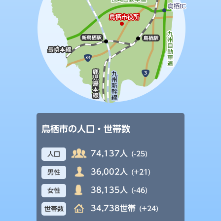
鳥栖市の人口・世帯数
74,137人
(-25)
人口
36,002人
(+21)
男性
38,135人
(-46)
女性
34,738世帯
(+24)
世帯数