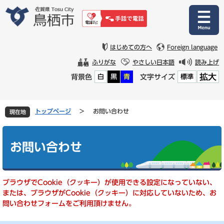
ペ
メ
ー
ニ
ジ
ュ
の
ー
先
を
はじめての方へ
Foreign language
頭
飛
ふりがな
やさしい日本語
読み上げ
で
ば
拡大
背景色
文字サイズ
白
黒
青
標準
す
し
。
て
本
文
トップページ
>
お問い合わせ
現在地
へ
本
文
お問い合わせ
ブラウザでCookie（クッキー）が使用できる設定になっていない、
または、ブラウザがCookie（クッキー）に対応していないため、お
問い合わせフォームをご利用頂けません。