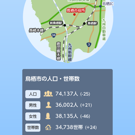
鳥栖市の人口・世帯数
74,137人
(-25)
人口
36,002人
(+21)
男性
38,135人
(-46)
女性
34,738世帯
(+24)
世帯数