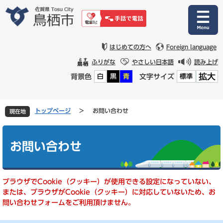
ペ
メ
ー
ニ
ジ
ュ
の
ー
先
を
はじめての方へ
Foreign language
頭
飛
ふりがな
やさしい日本語
読み上げ
で
ば
拡大
背景色
文字サイズ
白
黒
青
標準
す
し
。
て
本
文
トップページ
>
お問い合わせ
現在地
へ
本
文
お問い合わせ
ブラウザでCookie（クッキー）が使用できる設定になっていない、
または、ブラウザがCookie（クッキー）に対応していないため、お
問い合わせフォームをご利用頂けません。