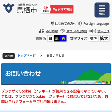
ペ
メ
ー
ニ
ジ
ュ
の
ー
先
を
はじめての方へ
Foreign language
頭
飛
ふりがな
やさしい日本語
読み上げ
で
ば
拡大
背景色
文字サイズ
白
黒
青
標準
す
し
。
て
本
文
トップページ
>
お問い合わせ
現在地
へ
本
文
お問い合わせ
ブラウザでCookie（クッキー）が使用できる設定になっていない、
または、ブラウザがCookie（クッキー）に対応していないため、お
問い合わせフォームをご利用頂けません。