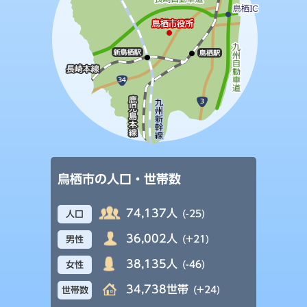
鳥栖市の人口・世帯数
74,137人
(-25)
人口
36,002人
(+21)
男性
38,135人
(-46)
女性
34,738世帯
(+24)
世帯数