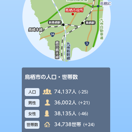
鳥栖市の人口・世帯数
74,137人
(-25)
人口
36,002人
(+21)
男性
38,135人
(-46)
女性
34,738世帯
(+24)
世帯数