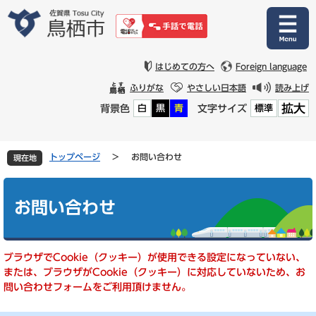
ペ
メ
ー
ニ
ジ
ュ
の
ー
先
を
はじめての方へ
Foreign language
頭
飛
ふりがな
やさしい日本語
読み上げ
で
ば
拡大
背景色
文字サイズ
白
黒
青
標準
す
し
。
て
本
文
トップページ
>
お問い合わせ
現在地
へ
本
文
お問い合わせ
ブラウザでCookie（クッキー）が使用できる設定になっていない、
または、ブラウザがCookie（クッキー）に対応していないため、お
問い合わせフォームをご利用頂けません。