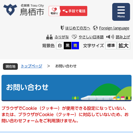
ペ
メ
ー
ニ
ジ
ュ
の
ー
先
を
はじめての方へ
Foreign language
頭
飛
ふりがな
やさしい日本語
読み上げ
で
ば
拡大
背景色
文字サイズ
白
黒
青
標準
す
し
。
て
本
文
トップページ
>
お問い合わせ
現在地
へ
本
文
お問い合わせ
ブラウザでCookie（クッキー）が使用できる設定になっていない、
または、ブラウザがCookie（クッキー）に対応していないため、お
問い合わせフォームをご利用頂けません。