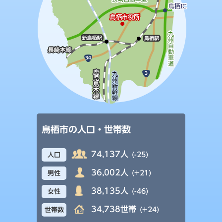
鳥栖市の人口・世帯数
74,137人
(-25)
人口
36,002人
(+21)
男性
38,135人
(-46)
女性
34,738世帯
(+24)
世帯数