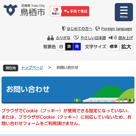
ペ
メ
ー
ニ
ジ
ュ
の
ー
先
を
はじめての方へ
Foreign language
頭
飛
ふりがな
やさしい日本語
読み上げ
で
ば
拡大
背景色
文字サイズ
白
黒
青
標準
す
し
。
て
本
文
トップページ
>
お問い合わせ
現在地
へ
本
文
お問い合わせ
ブラウザでCookie（クッキー）が使用できる設定になっていない、
または、ブラウザがCookie（クッキー）に対応していないため、お
問い合わせフォームをご利用頂けません。