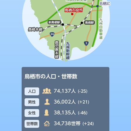
鳥栖市の人口・世帯数
74,137人
(-25)
人口
36,002人
(+21)
男性
38,135人
(-46)
女性
34,738世帯
(+24)
世帯数