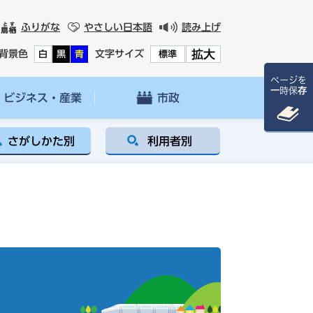
ふりがな
やさしい日本語
読み上げ
拡大
背景色
文字サイズ
白
黒
青
標準
ページを
一時保存
ビジネス・産業
市政
さがしかた別
利用者別