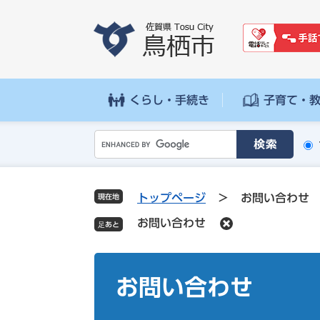
ペ
メ
ー
ニ
ジ
ュ
の
ー
先
を
頭
飛
くらし・手続き
子育て・
で
ば
す
し
G
。
て
o
本
o
文
g
へ
トップページ
>
お問い合わせ
現在地
l
お問い合わせ
e
カ
ス
本
タ
文
お問い合わせ
ム
検